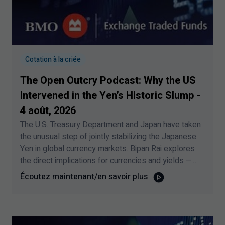
Cotation à la criée
The Open Outcry Podcast: Why the US
Intervened in the Yen’s Historic Slump -
4
août,
2026
The U.S. Treasury Department and Japan have taken
the unusual step of jointly stabilizing the Japanese
Yen in global currency markets. Bipan Rai explores
the direct implications for currencies and yields —
and whether it marks the return of a more activist
Écoutez maintenant/en savoir plus
era in global FX policy. This podcast was recorded
on August
4
,
2026
.