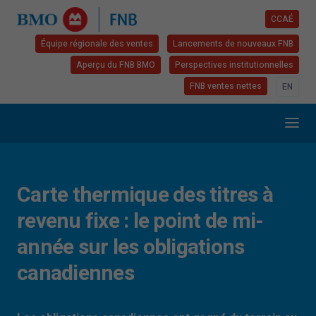
CCAÉ
Équipe régionale des ventes
Lancements de nouveaux FNB
Aperçu du FNB BMO
Perspectives institutionnelles
FNB ventes nettes
EN
Carte thermique des titres à
revenu fixe : le point de mi-
année sur les obligations
canadiennes