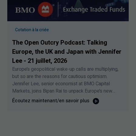
Cotation à la criée
The Open Outcry Podcast: Talking
Europe, the UK and Japan with Jennifer
Lee -
21
juillet,
2026
Europe’s geopolitical wake-up calls are multiplying,
but so are the reasons for cautious optimism.
Jennifer Lee, senior economist at BMO Capital
Markets, joins Bipan Rai to unpack Europe’s new
spending regime, central-bank divergence, Japan’s
Écoutez maintenant/en savoir plus
weak yen and the global signals investors should
watch next. This podcast was recorded on July
21
,
2026
.