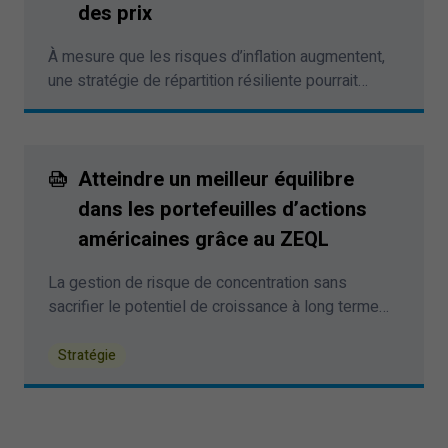
des prix
À mesure que les risques d’inflation augmentent,
une stratégie de répartition résiliente pourrait
nécessiter plus que des actions et des
obligations. Voici cinq façons qui vous aideront
à protéger les portefeuilles et à diversifier le
risque.
Atteindre un meilleur équilibre
dans les portefeuilles d’actions
américaines grâce au ZEQL
La gestion de risque de concentration sans
sacrifier le potentiel de croissance à long terme
est devenue une priorité clé pour la construction
des portefeuilles.
Stratégie