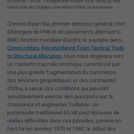
proche de
1
ou de -
1
indique une relation forte, tandis qu’une
valeur près de
0
indique une relation faible ou inexistante.
Comme Bipan Rai, premier directeur général, chef,
Stratégies de FNB et de placements alternatifs,
BMO Gestion mondiale d’actifs, le souligne dans
Commodities, Reconsidered:
From Tactical Trade
to Structural Allocation,
nous nous dirigeons vers
un contexte macroéconomique caractérisé par
une plus grande fragmentation du commerce,
des tensions géopolitiques et des contraintes
d’offre, à savoir des conditions qui peuvent
simultanément exercer des pressions sur la
croissance et augmenter l’inflation. Un
portefeuille traditionnel
60
/
40
peut éprouver de
réelles difficultés dans ces périodes, comme en
font foi les années
1970
et
1980
, le début des