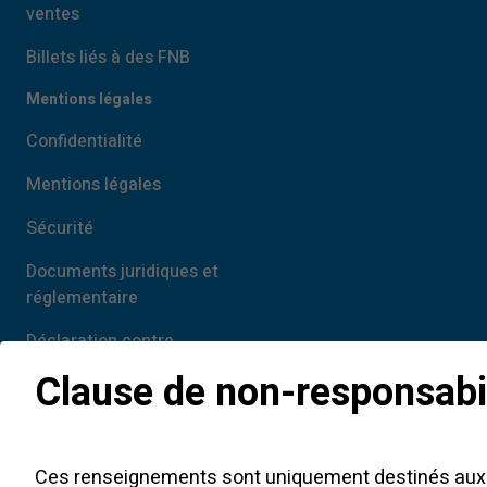
ventes
Billets liés à des FNB
Mentions légales
Confidentialité
Mentions légales
Sécurité
Documents juridiques et
réglementaire
Déclaration contre
l’esclavage moderne
Clause de non-responsabi
Ces renseignements sont uniquement destinés aux c