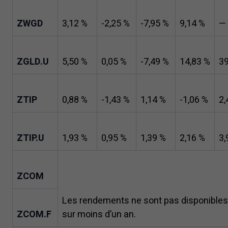
ZWGD
3
,
12
%
-
2
,
25
%
-
7
,
95
%
9
,
14
%
—
ZGLD.U
5
,
50
%
0
,
05
%
-
7
,
49
%
14
,
83
%
3
ZTIP
0
,
88
%
-
1
,
43
%
1
,
14
%
-
1
,
06
%
2
,
ZTIP.U
1
,
93
%
0
,
95
%
1
,
39
%
2
,
16
%
3
,
ZCOM
Les rendements ne sont pas disponibles,
ZCOM.F
sur moins d’un an.