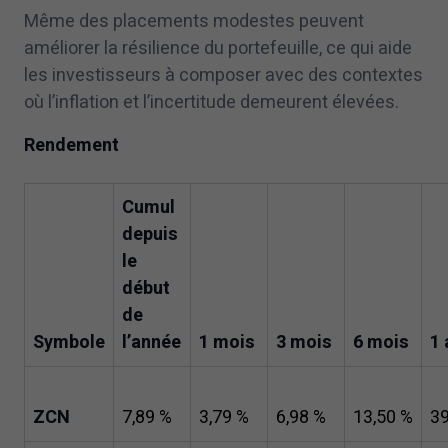
Même des placements modestes peuvent
améliorer la résilience du portefeuille, ce qui aide
les investisseurs à composer avec des contextes
où l’inflation et l’incertitude demeurent élevées.
Rendement
Cumul
depuis
le
début
de
Symbole
l’année
1
mois
3
mois
6
mois
1
ZCN
7
,
89
%
3
,
79
%
6
,
98
%
13
,
50
%
3